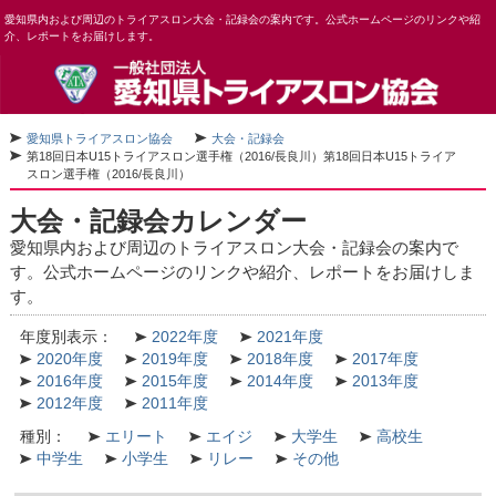
愛知県内および周辺のトライアスロン大会・記録会の案内です。公式ホームページのリンクや紹
介、レポートをお届けします。
愛知県トライアスロン協会
大会・記録会
第18回日本U15トライアスロン選手権（2016/長良川）
第18回日本U15トライア
スロン選手権（2016/長良川）
大会・記録会カレンダー
愛知県内および周辺のトライアスロン大会・記録会の案内で
す。公式ホームページのリンクや紹介、レポートをお届けしま
す。
年度別表示：
2022年度
2021年度
2020年度
2019年度
2018年度
2017年度
2016年度
2015年度
2014年度
2013年度
2012年度
2011年度
種別：
エリート
エイジ
大学生
高校生
中学生
小学生
リレー
その他