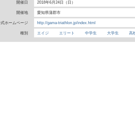
開催日
2018年6月24日（日）
開催地
愛知県蒲郡市
公式ホームページ
http://gama-triathlon.jp/index.html
種別
エイジ
エリート
中学生
大学生
高