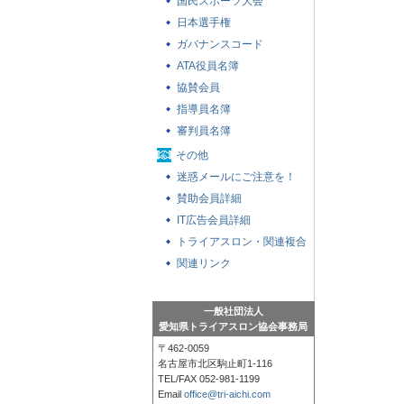
国民スポーツ大会
日本選手権
ガバナンスコード
ATA役員名簿
協賛会員
指導員名簿
審判員名簿
その他
迷惑メールにご注意を！
賛助会員詳細
IT広告会員詳細
トライアスロン・関連複合
競技の大会参加者への基本
関連リンク
注意事項
一般社団法人
愛知県トライアスロン協会事務局
〒462-0059
名古屋市北区駒止町1-116
TEL/FAX 052-981-1199
Email
office@tri-aichi.com