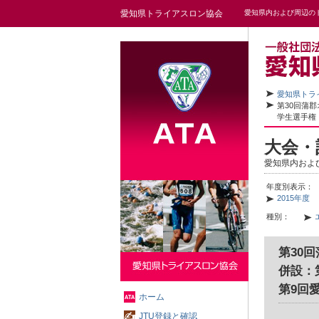
愛知県トライアスロン協会
愛知県内および周辺の
愛知県トラ
第30回蒲
学生選手
大会・
愛知県内およ
年度別表示：
2015年度
種別：
第30
併設：
第9回
ホーム
JTU登録と確認