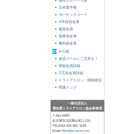
国民スポーツ大会
日本選手権
ガバナンスコード
ATA役員名簿
協賛会員
指導員名簿
審判員名簿
その他
迷惑メールにご注意を！
賛助会員詳細
IT広告会員詳細
トライアスロン・関連複合
競技の大会参加者への基本
関連リンク
注意事項
一般社団法人
愛知県トライアスロン協会事務局
〒462-0059
名古屋市北区駒止町1-116
TEL/FAX 052-981-1199
Email
office@tri-aichi.com