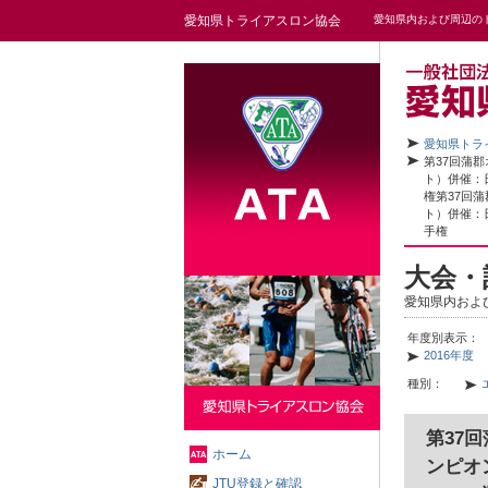
愛知県トライアスロン協会
愛知県内および周辺の
愛知県トラ
第37回蒲
ト）併催：
権
第37回
ト）併催：
手権
大会・
愛知県内およ
年度別表示：
2016年度
種別：
第37
ホーム
ンピオ
JTU登録と確認