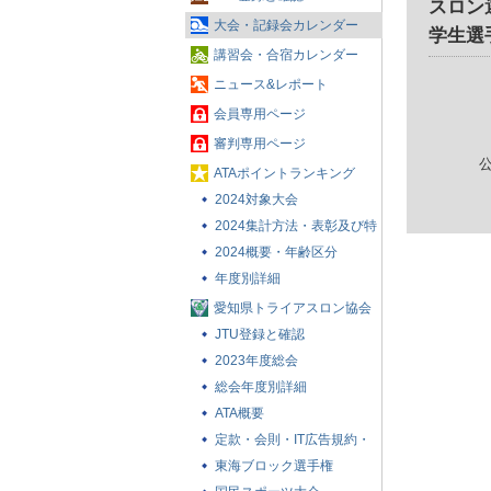
スロン
大会・記録会カレンダー
学生選
講習会・合宿カレンダー
ニュース&レポート
会員専用ページ
審判専用ページ
ATAポイントランキング
2024対象大会
2024集計方法・表彰及び特
典
2024概要・年齢区分
年度別詳細
愛知県トライアスロン協会
とは
JTU登録と確認
2023年度総会
総会年度別詳細
ATA概要
定款・会則・IT広告規約・
賛助会員について
東海ブロック選手権