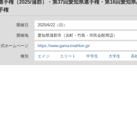
選手権（2025/蒲郡）・第37回愛知県選手権・第16回愛知
手権
開催日
2025/6/22（日）
開催地
愛知県蒲郡市（浜町・竹島・市民会館周辺）
公式ホームページ
https://www.gama-triathlon.jp/
種別
エイジ
エリート
中学生
大学生
高