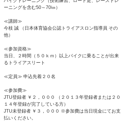
バイクトレーニング（技術練習、ロード走、レーストレ
ーニングを含む50～70㎞）
≪講師≫
今枝 誠 （日本体育協会公認トライアスロン指導員 その
他）
≪参加資格≫
当日、２時間（５０ｋｍ）以上バイクに乗ることが出来
るトライアスリート
≪定員≫ 申込先着２０名
≪参加費≫
JTU登録者 ￥２，０００ （２０１３年登録者または２０
１４年登録が完了している方）
JTU未登録者 ￥３，０００ ※参加費は当日現金にてお支
払いください。