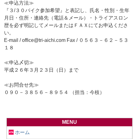
≪申込方法≫
『３/３０バイク参加希望』と表記し、氏名・性別・生年
月日・住所・連絡先（電話＆メール）・トライアスロン
歴を必ず明記してメールまたはＦＡＸにてお申込くださ
い。
E-mail / office@tri-aichi.com Fax / ０５６３－６２－５３
１８
≪申込〆切≫
平成２６年３月２３日（日）まで
≪お問合せ先≫
０９０－３８５６－８９５４ （担当：今枝）
MENU
ホーム