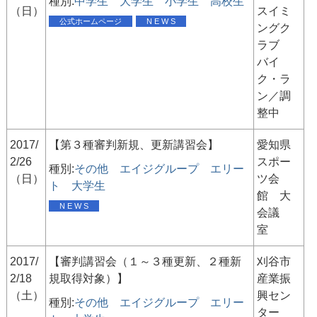
種別:
中学生
大学生
小学生
高校生
（日）
スイミ
公式ホームページ
N E W S
ングク
ラブ
バイ
ク・ラ
ン／調
整中
2017/
【第３種審判新規、更新講習会】
愛知県
2/26
スポー
種別:
その他
エイジグループ
エリー
（日）
ツ会
ト
大学生
館 大
N E W S
会議
室
2017/
【審判講習会（１～３種更新、２種新
刈谷市
2/18
規取得対象）】
産業振
（土）
興セン
種別:
その他
エイジグループ
エリー
ター