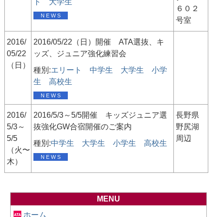
ト
大学生
６０２
N E W S
号室
2016/
2016/05/22（日）開催 ATA選抜、キ
05/22
ッズ、ジュニア強化練習会
（日）
種別:
エリート
中学生
大学生
小学
生
高校生
N E W S
2016/
2016/5/3～5/5開催 キッズジュニア選
長野県
5/3～
抜強化GW合宿開催のご案内
野尻湖
5/5
周辺
種別:
中学生
大学生
小学生
高校生
（火〜
N E W S
木）
MENU
ホーム