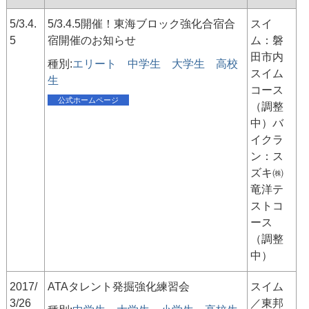
5/3.4.
5/3.4.5開催！東海ブロック強化合宿合
スイ
5
宿開催のお知らせ
ム：磐
田市内
種別:
エリート
中学生
大学生
高校
スイム
生
コース
公式ホームページ
（調整
中）バ
イクラ
ン：ス
ズキ㈱
竜洋テ
ストコ
ース
（調整
中）
2017/
ATAタレント発掘強化練習会
スイム
3/26
／東邦