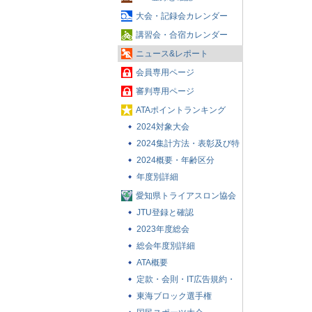
大会・記録会カレンダー
講習会・合宿カレンダー
ニュース&レポート
会員専用ページ
審判専用ページ
ATAポイントランキング
2024対象大会
2024集計方法・表彰及び特
典
2024概要・年齢区分
年度別詳細
愛知県トライアスロン協会
とは
JTU登録と確認
2023年度総会
総会年度別詳細
ATA概要
定款・会則・IT広告規約・
賛助会員について
東海ブロック選手権