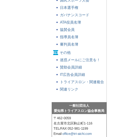
国民スポーツ大会
日本選手権
ガバナンスコード
ATA役員名簿
協賛会員
指導員名簿
審判員名簿
その他
迷惑メールにご注意を！
賛助会員詳細
IT広告会員詳細
トライアスロン・関連複合
競技の大会参加者への基本
関連リンク
注意事項
一般社団法人
愛知県トライアスロン協会事務局
〒462-0059
名古屋市北区駒止町1-116
TEL/FAX 052-981-1199
Email
office@tri-aichi.com