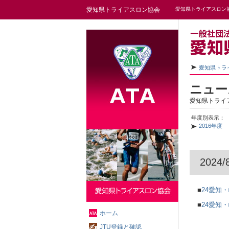
愛知県トライアスロン協会
愛知県トライアスロン
愛知県トラ
ニュー
愛知県トライ
年度別表示：
2016年度
202
■
24愛知・
■
24愛知・
ホーム
JTU登録と確認