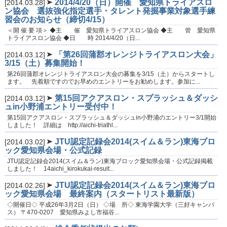
2014/4/20（日）開催 愛知県トライアスロ
[2014.03.28]
ン協会 選抜強化指定選手・タレント発掘事業対象選手練
習会のお知らせ（締切4/15）
＜開 催 要 項＞ ◆主 催 愛知県トライアスロン協会 ◆主 管 愛知県
トライアスロン協会 ◆日 時 2014/4/20（日...
「第26回蒲郡オレンジトライアスロン大会」
[2014.03.12]
3/15（土）募集開始！
第26回蒲郡オレンジトライアスロン大会の募集を3/15（土）からスタートし
ます。 先着順ですのでお早めのエントリーをお勧めします。参加に...
第15回アクアスロン・スプラッシュ＆ダッシ
[2014.03.12]
ュin小野浦エントリー受付中！
第15回アクアスロン・スプラッシュ＆ダッシュin小野浦のエントリー3/1開始
しました！ 詳細は http://aichi-triathl...
JTU認定記録会2014(スイム＆ラン)東海ブロ
[2014.03.02]
ック愛知県会場・公式記録
JTU認定記録会2014(スイム＆ラン)東海ブロック愛知県会場・公式記録掲載
しました！ 14aichi_kirokukai-result...
JTU認定記録会2014(スイム＆ラン)東海ブロ
[2014.02.26]
ック愛知県会場 最終案内（スタートリスト最新版）
◇開催日◇ 平成26年3月2日（日） ◇場 所◇ 東海学園大学（三好キャンパ
ス） 〒470-0207 愛知県みよし市福谷...