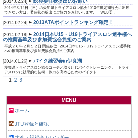
総会委任状提出のお願い
[2014.02.24]
2014年3月2日（日）の愛知県トライアスロン協会2013年度定期総会に出席
できない方は、委任状の提出にご協力をお願いします。 WEB委...
2013ATAポイントランキング確定！
[2014.02.24]
2014日本U15・U19トライアスロン選手権へ
[2014.02.18]
の推薦基準及び参加費協会負担のご案内
平成２６年２月１２日 関係各位 2014日本U15・U19トライアスロン選手権
への推薦基準及び参加費協会負担のご案内...
バイク練習会in伊良湖
[2014.01.26]
愛知県トライアスロン協会コーチと取り組むバイクトレーニング。 トライ
アスロンに効果的な技術・体力を高めるためのバイクト...
1
2
3
MENU
ホーム
JTU登録と確認
大会・記録会カレンダー