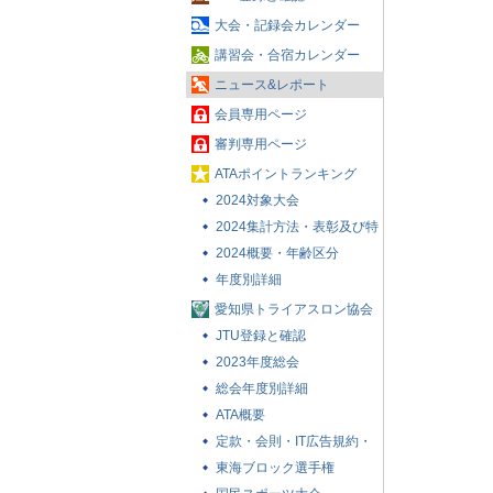
大会・記録会カレンダー
講習会・合宿カレンダー
ニュース&レポート
会員専用ページ
審判専用ページ
ATAポイントランキング
2024対象大会
2024集計方法・表彰及び特
典
2024概要・年齢区分
年度別詳細
愛知県トライアスロン協会
とは
JTU登録と確認
2023年度総会
総会年度別詳細
ATA概要
定款・会則・IT広告規約・
賛助会員について
東海ブロック選手権