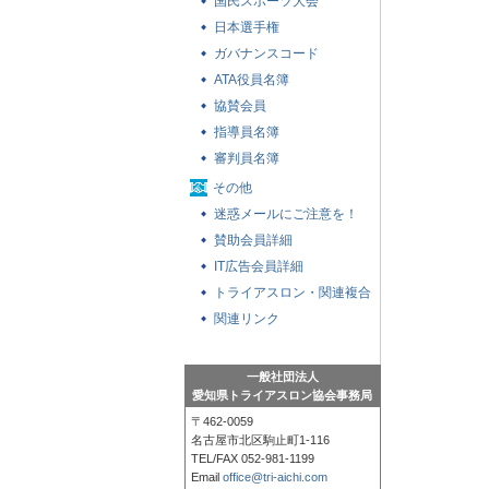
国民スポーツ大会
日本選手権
ガバナンスコード
ATA役員名簿
協賛会員
指導員名簿
審判員名簿
その他
迷惑メールにご注意を！
賛助会員詳細
IT広告会員詳細
トライアスロン・関連複合
競技の大会参加者への基本
関連リンク
注意事項
一般社団法人
愛知県トライアスロン協会事務局
〒462-0059
名古屋市北区駒止町1-116
TEL/FAX 052-981-1199
Email
office@tri-aichi.com