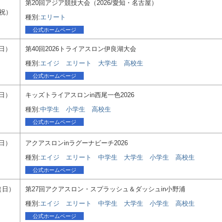
第20回アジア競技大会（2026/愛知・名古屋）
・祝）
種別:
エリート
公式ホームページ
（日）
第40回2026トライアスロン伊良湖大会
種別:
エイジ
エリート
大学生
高校生
公式ホームページ
（日）
キッズトライアスロンin西尾一色2026
種別:
中学生
小学生
高校生
公式ホームページ
（日）
アクアスロンinラグーナビーチ2026
種別:
エイジ
エリート
中学生
大学生
小学生
高校生
公式ホームページ
8（日）
第27回アクアスロン・スプラッシュ＆ダッシュin小野浦
種別:
エイジ
エリート
中学生
大学生
小学生
高校生
公式ホームページ