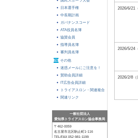
国民スポーツ大会
日本選手権
2026/6/2
中長期計画
ガバナンスコード
ATA役員名簿
協賛会員
指導員名簿
2026/5/2
審判員名簿
その他
迷惑メールにご注意を！
賛助会員詳細
2026/2/8
IT広告会員詳細
トライアスロン・関連複合
競技の大会参加者への基本
関連リンク
注意事項
一般社団法人
愛知県トライアスロン協会事務局
〒462-0059
名古屋市北区駒止町1-116
TEL/FAX 052-981-1199