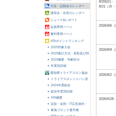
9/20(日) -
大会・記録会カレンダー
9/21（月
講習会・合宿カレンダー
ニュース&レポート
2026/9/6
会員専用ページ
審判専用ページ
ATAポイントランキング
2025対象大会
2026/8/9
2025集計方法・表彰及び特
典
2025概要・年齢区分
年度別詳細
愛知県トライアスロン協会
2026/8/2
とは
トライアスロンジャパン登
録と確認
2024年度総会
総会年度別詳細
ATA概要
2026/6/2
定款・会則・IT広告規約・
賛助会員について
東海ブロック選手権