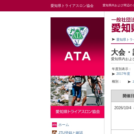
愛知県トライアスロン協会
愛知県内および周辺の
愛知県トラ
大会・
愛知県内およ
年度別表示：
2017年度
種別：
開催
2026/10/
ホーム
JTU登録と確認